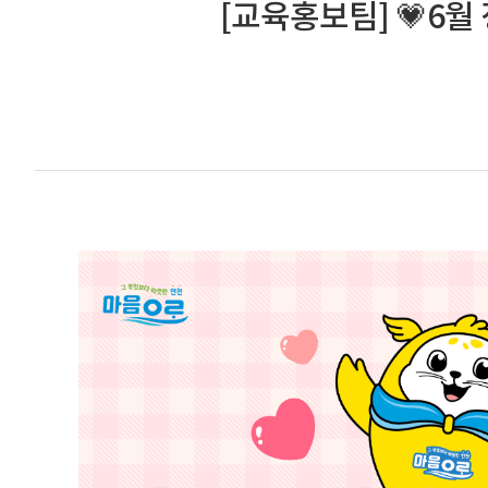
[교육홍보팀] 💗6월